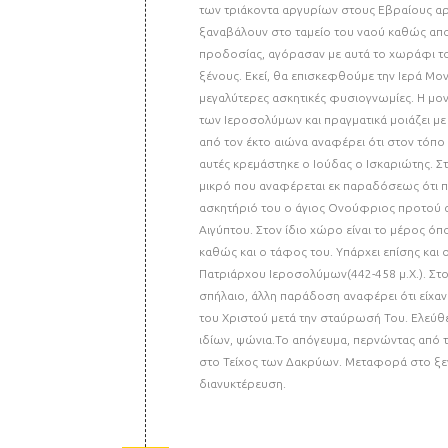
των τριάκοντα αργυρίων στους Εβραίους αρχ
ξαναβάλουν στο ταμείο του ναού καθώς απο
προδοσίας, αγόρασαν με αυτά το χωράφι το
ξένους. Εκεί, θα επισκεφθούμε την Ιερά Μο
μεγαλύτερες ασκητικές φυσιογνωμίες. Η μον
των Ιεροσολύμων και πραγματικά μοιάζει μ
από τον έκτο αιώνα αναφέρει ότι στον τόπο 
αυτές κρεμάστηκε ο Ιούδας ο Ισκαριώτης. Σ
μικρό που αναφέρεται εκ παραδόσεως ότι π
ασκητήριό του ο άγιος Ονούφριος προτού α
Αιγύπτου. Στον ίδιο χώρο είναι το μέρος ό
καθώς και ο τάφος του. Υπάρχει επίσης και
Πατριάρχου Ιεροσολύμων(442-458 μ.Χ.). Στον
σπήλαιο, άλλη παράδοση αναφέρει ότι είχαν
του Χριστού μετά την σταύρωσή Του. Ελεύθ
ιδίων, ψώνια.Το απόγευμα, περνώντας από 
στο Τείχος των Δακρύων. Μεταφορά στο ξεν
διανυκτέρευση.