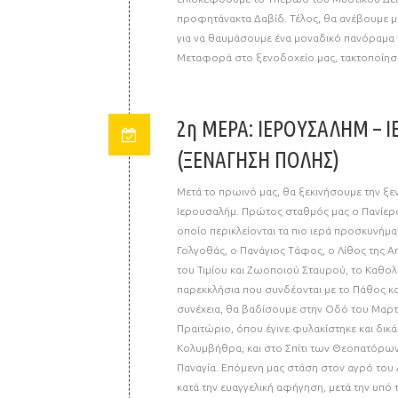
προφητάνακτα Δαβίδ. Τέλος, θα ανέβουμε μ
για να θαυμάσουμε ένα μοναδικό πανόραμα 
Μεταφορά στο ξενοδοχείο μας, τακτοποίηση
2η ΜΕΡΑ: ΙΕΡΟΥΣΑΛΗΜ – 
(ΞΕΝΑΓΗΣΗ ΠΟΛΗΣ)
Μετά το πρωινό μας, θα ξεκινήσουμε την ξε
Ιερουσαλήμ. Πρώτος σταθμός μας ο Πανίερ
οποίο περικλείονται τα πιο ιερά προσκυνήμα
Γολγοθάς, ο Πανάγιος Τάφος, ο Λίθος της 
του Τιμίου και Ζωοποιού Σταυρού, το Καθολ
παρεκκλήσια που συνδέονται με το Πάθος κα
συνέχεια, θα βαδίσουμε στην Οδό του Μαρ
Πραιτώριο, όπου έγινε φυλακίστηκε και δικ
Κολυμβήθρα, και στο Σπίτι των Θεοπατόρων
Παναγία. Επόμενη μας στάση στον αγρό του 
κατά την ευαγγελική αφήγηση, μετά την υπό