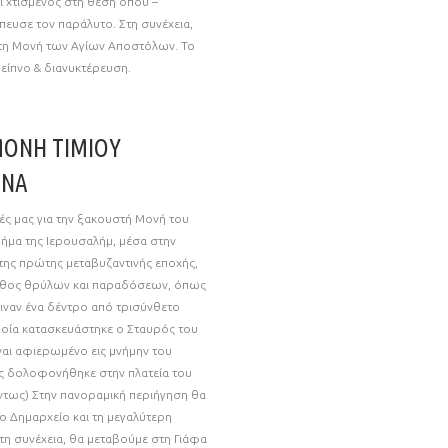
ι χτισμένος στη θέση όπου –
ευσε τον παράλυτο. Στη συνέχεια,
ι τη Μονή των Αγίων Αποστόλων. Το
είπνο & διανυκτέρευση.
ΜΟΝΗ ΤΙΜΙΟΥ
ΗΝΑ
ές μας για την ξακουστή Μονή του
μήμα της Ιερουσαλήμ, μέσα στην
της πρώτης μεταβυζαντινής εποχής,
λήθος θρύλων και παραδόσεων, όπως
γιναν ένα δέντρο από τρισύνθετο
οποία κατασκευάστηκε ο Σταυρός του
ναι αφιερωμένο εις μνήμην του
 δολοφονήθηκε στην πλατεία του
ντως) Στην πανοραμική περιήγηση θα
το Δημαρχείο και τη μεγαλύτερη
τη συνέχεια, θα μεταβούμε στη Γιάφα