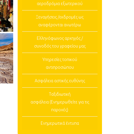
αεροδρόμια εξωτερικού
Ξεναγήσεις /εκδρομές ως
αναφέρονται ανωτέρω
Ελληνόφωνος αρχηγός /
συνοδός του γραφείου μας
Υπηρεσίες τοπικού
αντιπροσώπου
Ασφάλεια αστικής ευθύνης
Ταξιδιωτική
ασφάλεια (Ενημερωθείτε για τις
παροχές)
Ενημερωτικά έντυπα