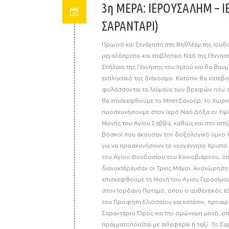
3η ΜΕΡΑ: ΙΕΡΟΥΣΑΛΗΜ – Ι
ΣΑΡΑΝΤΑΡΙ)
Πρωινό και ξενάγηση στη Βηθλέεμ της Ιουδ
μεγαλόπρεπο και επιβλητικό Ναό της Γέννη
Σπήλαιο της Γέννησης του Ιησού και θα θαυ
εκπληκτικό της διάκοσμο. Κατόπιν θα κατεβ
φυλάσσονται τα λείψανα των βρεφών που σ
θα επισκεφθούμε το Μπετ-Σαχούρ, το Χωριό
προσκυνήσουμε στον Ιερό Ναό Δόξα εν Υψίστ
Μονής του Αγίου Σάββα, καθώς και στο σπήλ
βοσκοί που άκουσαν τον δοξολογικό ύμνο τ
για να προσκυνήσουν το νεογέννητο Χριστ
του Αγίου Θεοδοσίου του Κοινοβιάρχου, όπ
διανυκτέρευσαν οι Τρεις Μάγοι. Αναχώρηση 
επισκεφθούμε τη Μονή του Αγίου Γερασίμου 
στον Ιορδάνη Ποταμό, όπου ο αυθεντικός τ
του Προφήτη Ελισσαίου και κατόπιν, προαι
Σαραντάριο Όρος και την ομώνυμη μονή, στ
πραγματοποιείται με τελεφερίκ ή ταξί. Το Σ