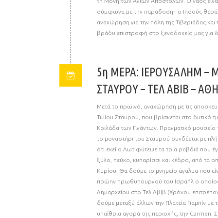
τη Μονή των Αγίων Αποστόλων. Ο ναός είνα
σύμφωνα με την παράδοση– ο Ιησούς θεράπ
αναχώρηση για την πόλη της Τιβεριάδας κα
βράδυ επιστροφή στο ξενοδοχείο μας για δ
5η ΜΕΡΑ: ΙΕΡΟΥΣΑΛΗΜ – 
ΣΤΑΥΡΟΥ – ΤΕΛ ΑΒΙΒ – ΑΘ
Μετά το πρωινό, αναχώρηση με τις αποσκευ
Τιμίου Σταυρού, που βρίσκεται στο δυτικό τ
Κοιλάδα των Γιγάντων. Πραγματικό μουσείο 
το μοναστήρι του Σταυρού συνδέεται με π
ότι εκεί ο Λωτ φύτεψε τα τρία ραβδιά που έ
ξύλο, πεύκο, κυπαρίσσι και κέδρο, από τα 
Κυρίου. Θα δούμε το μνημείο-άγαλμα που εί
πρώην πρωθυπουργού του Ισραήλ ο οποίος
Δημαρχείου στο Τελ Αβίβ.(Χρόνου επιτρέπο
δούμε μεταξύ άλλων την Πλατεία Γιαμπίν με 
υπαίθρια αγορά της περιοχής, την Carmen. Σ