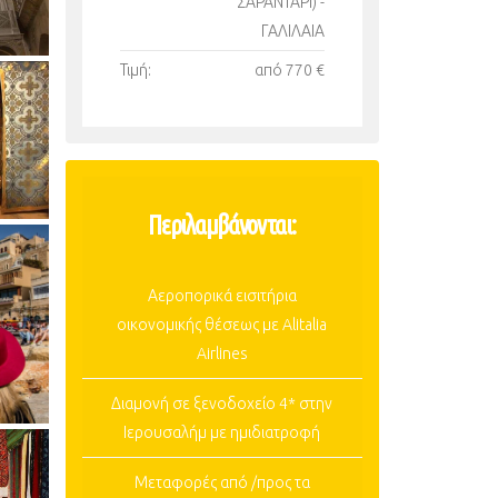
ΣΑΡΑΝΤΑΡΙ) -
ΓΑΛΙΛΑΙΑ
Τιμή:
από 770 €
Περιλαμβάνονται:
Αεροπορικά εισιτήρια
οικονομικής θέσεως με Alitalia
Airlines
Διαμονή σε ξενοδοχείο 4* στην
Ιερουσαλήμ με ημιδιατροφή
Μεταφορές από /προς τα