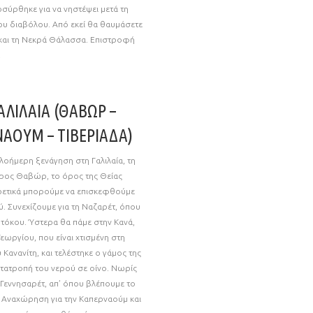
οσύρθηκε για να νηστέψει μετά τη
ου διαβόλου. Από εκεί θα θαυμάσετε
 και τη Νεκρά Θάλασσα. Επιστροφή
.
ΑΛΙΛΑΙΑ (ΘΑΒΩΡ –
ΝΑΟΥΜ – ΤΙΒΕΡΙΑΔΑ)
οήμερη ξενάγηση στη Γαλιλαία, τη
Όρος Θαβώρ, το όρος της Θείας
ετικά μπορούμε να επισκεφθούμε
 Συνεχίζουμε για τη Ναζαρέτ, όπου
τόκου. Ύστερα θα πάμε στην Κανά,
ωργίου, που είναι χτισμένη στη
Κανανίτη, και τελέστηκε ο γάμος της
ετατροπή του νερού σε οίνο. Νωρίς
 Γεννησαρέτ, απ’ όπου βλέπουμε το
 Αναχώρηση για την Καπερναούμ και