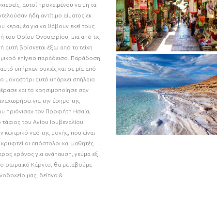
ιερείς, αυτοί προκειμένου να μη τα
τελούσαν ήδη αντίτιμο αίματος εκ
υ κεραμέα για να θάβουν εκεί τους
νή του Οσίου Ονουφρίου, μια από τις
ή αυτή βρίσκεται έξω από τα τείχη
ε μικρό επίγειο παράδεισο. Παράδοση
αυτό υπήρχαν συκιές και σε μία από
το μοναστήρι αυτό υπάρχει σπήλαιο
έρασε και το χρησιμοποίησε σαν
ναχωρήσει για την έρημο της
που πριόνισαν τον Προφήτη Ησαία,
 ο τάφος του Αγίου Ιουβεναλίου
 κεντρικό ναό της μονής, που είναι
 κρυφτεί οι απόστολοι και μαθητές
ερος χρόνος για ανάπαυση, γεύμα εξ
το ρωμαϊκό Κάρντο, θα μεταβούμε
οδοχείο μας, δείπνο &