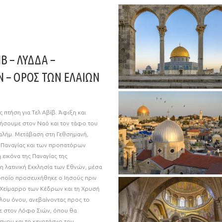
Β – ΛΥΔΔΑ –
 – ΟΡΟΣ ΤΩΝ ΕΛΑΙΩΝ
πτήση για Τελ Αβίβ. Άφιξη και
ήσουμε στον Ναό και τον τάφο του
αλήμ. Μετάβαση στη Γεθσημανή,
 Παναγίας και των προπατόρων
 εικόνα της Παναγίας της
 λατινική Εκκλησία των Εθνών, μέσα
οποίο προσευχήθηκε ο Ιησούς πριν
ν Χείμαρρο των Κέδρων και τη Χρυσή
λου όνου, ανεβαίνοντας προς το
με στον Λόφο Σιών, όπου θα
νου και το κενοτάφιο του