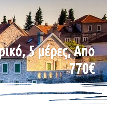
ρικό, 5 μέρες, Απο
770€