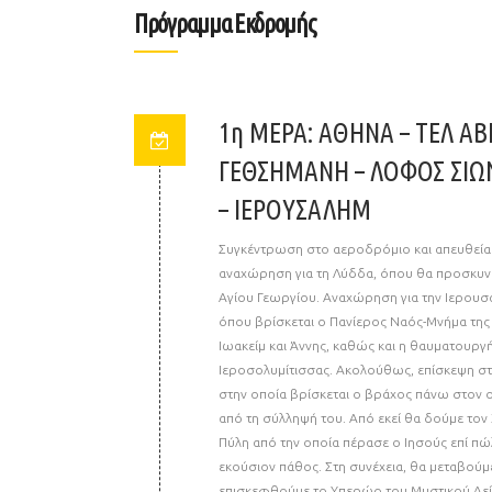
Πρόγραμμα Εκδρομής
1η ΜΕΡΑ: ΑΘΗΝΑ – ΤΕΛ ΑΒΙ
ΓΕΘΣΗΜΑΝΗ – ΛΟΦΟΣ ΣΙΩΝ
– ΙΕΡΟΥΣΑΛΗΜ
Συγκέντρωση στο αεροδρόμιο και απευθείας 
αναχώρηση για τη Λύδδα, όπου θα προσκυν
Αγίου Γεωργίου. Αναχώρηση για την Ιερουσ
όπου βρίσκεται ο Πανίερος Ναός-Μνήμα της
Ιωακείμ και Άννης, καθώς και η θαυματουργή
Ιεροσολυμίτισσας. Ακολούθως, επίσκεψη στη
στην οποία βρίσκεται ο βράχος πάνω στον 
από τη σύλληψή του. Από εκεί θα δούμε το
Πύλη από την οποία πέρασε ο Ιησούς επί πώ
εκούσιον πάθος. Στη συνέχεια, θα μεταβού
επισκεφθούμε το Υπερώο του Μυστικού Δείπ