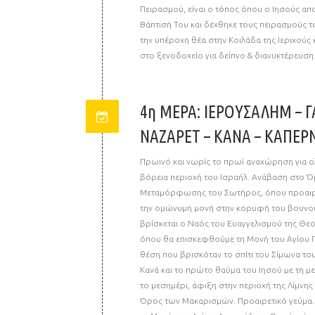
Πειρασμού, είναι ο τόπος όπου ο Ιησούς απ
Βάπτισή Του και δέχθηκε τους πειρασμούς τ
την υπέροχη θέα στην Κοιλάδα της Ιεριχούς
στο ξενοδοχείο για δείπνο & διανυκτέρευση
4η ΜΕΡΑ: ΙΕΡΟΥΣΑΛΗΜ – Γ
ΝΑΖΑΡΕΤ – ΚΑΝΑ – ΚΑΠΕΡ
Πρωινό και νωρίς το πρωί αναχώρηση για ολ
βόρεια περιοχή του Ισραήλ. Ανάβαση στο 
Μεταμόρφωσης του Σωτήρος, όπου προαιρ
την ομώνυμη μονή στην κορυφή του βουνού.
βρίσκεται ο Ναός του Ευαγγελισμού της Θεο
όπου θα επισκεφθούμε τη Μονή του Αγίου Γε
θέση που βρισκόταν το σπίτι του Σίμωνα του 
Κανά και το πρώτο θαύμα του Ιησού με τη μ
το μεσημέρι, άφιξη στην περιοχή της Λίμνης
Όρος των Μακαρισμών. Προαιρετικό γεύμα.