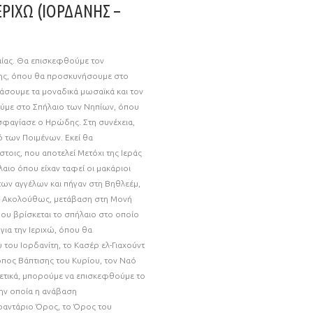
ΕΡΙΧΩ (ΙΟΡΔΑΝΗΣ –
αίας. Θα επισκεφθούμε τον
σης, όπου θα προσκυνήσουμε στο
μάσουμε τα μοναδικά μωσαϊκά και τον
ούμε στο Σπήλαιο των Νηπίων, όπου
φαγίασε ο Ηρώδης. Στη συνέχεια,
 των Ποιμένων. Εκεί θα
οις, που αποτελεί Μετόχι της Ιεράς
αιο όπου είχαν ταφεί οι μακάριοι
ων αγγέλων και πήγαν στη Βηθλεέμ,
ό. Ακολούθως, μετάβαση στη Μονή
ου βρίσκεται το σπήλαιο στο οποίο
για την Ιεριχώ, όπου θα
του Ιορδανίτη, το Κασέρ ελ-Γιαχούντ
όπος Βάπτισης του Κυρίου, τον Ναό
ρετικά, μπορούμε να επισκεφθούμε το
ην οποία η ανάβαση
αραντάριο Όρος, το Όρος του