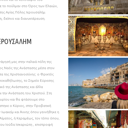
ε το πούλμαν στο Όρος των Ελαιών,
της Αγίας Πόλης Ιερουσαλήμ.
, δείπνο και διανυκτέρευση.
ΙΕΡΟΥΣΑΛΗΜ
νάγησή μας στην παλαιά πόλη της
ος Ναός της Ανάστασης μέσα στον
τα της Χριστιανοσύνης: ο Φριχτός
Αποκαθήλωσης, το Σημείο Εύρεσης
ικό της Ανάστασης και άλλα
ι την Ανάσταση του Χριστού. Στη
τυρίου και θα φτάσουμε στο
άστηκε ο Κύριος, στην Προβατική
 Ιωακείμ και Άννης όπου γεννήθηκε η
Αίματος, ή Κεραμέως, τον τόπο όπου,
 του Ιούδα Ισκαριώτη , επιστροφή