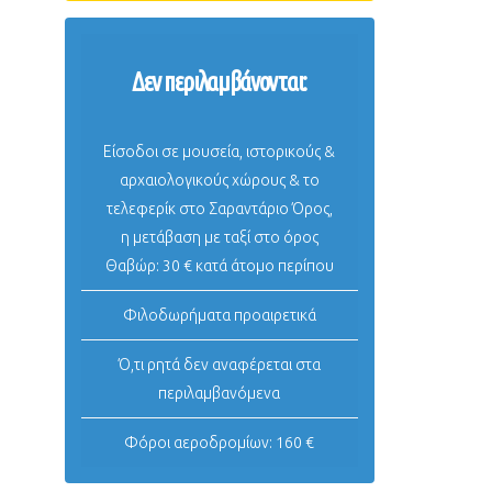
Δεν περιλαμβάνονται:
Είσοδοι σε μουσεία, ιστορικούς &
αρχαιολογικούς χώρους & το
τελεφερίκ στο Σαραντάριο Όρος,
η μετάβαση με ταξί στο όρος
Θαβώρ: 30 € κατά άτομο περίπου
Φιλοδωρήματα προαιρετικά
Ό,τι ρητά δεν αναφέρεται στα
περιλαμβανόμενα
Φόροι αεροδρομίων: 160 €