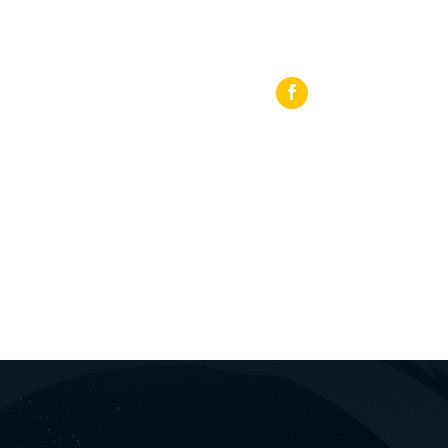
 27440 64919
Loutraki, 25th Martiou Sq 8, 20300, Greece
ΡΟΜΏΝ
BLOG
ΕΠΙΚΟΙΝΩΝΊΑ