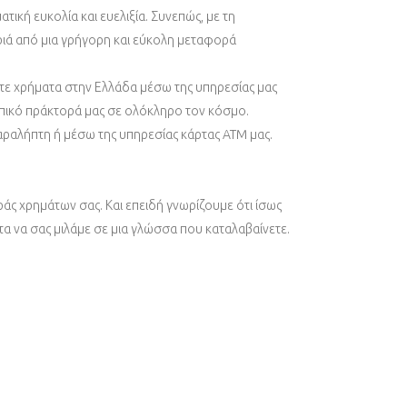
ατική ευκολία και ευελιξία. Συνεπώς, με τη
ιά από μια γρήγορη και εύκολη μεταφορά
ετε χρήματα στην Ελλάδα μέσω της υπηρεσίας μας
πικό πράκτορά μας σε ολόκληρο τον κόσμο.
αραλήπτη ή μέσω της υπηρεσίας κάρτας ATM μας.
ράς χρημάτων σας. Και επειδή γνωρίζουμε ότι ίσως
τα να σας μιλάμε σε μια γλώσσα που καταλαβαίνετε.