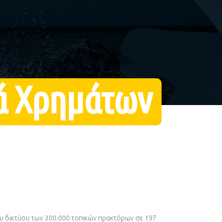
 Χρημάτων
υ δικτύου των 300.000 τοπικών πρακτόρων σε 197