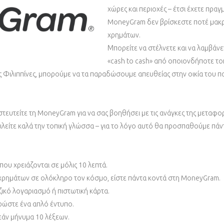
χώρες και περιοχές – έτσι έχετε πραγμ
MoneyGram δεν βρίσκεστε ποτέ μακρ
χρημάτων.
Μπορείτε να στέλνετε και να λαμβάν
«cash to cash» από οποιονδήποτε το
ις Φιλιππίνες, μπορούμε να τα παραδώσουμε απευθείας στην οικία του π
στευτείτε τη MoneyGram για να σας βοηθήσει με τις ανάγκες της μεταφο
μιλείτε καλά την τοπική γλώσσα – για το λόγο αυτό θα προσπαθούμε πάν
που χρειάζονται σε μόλις 10 λεπτά.
 χρημάτων σε ολόκληρο τον κόσμο, είστε πάντα κοντά στη MoneyGram.
ζικό λογαριασμό ή πιστωτική κάρτα.
ηρώστε ένα απλό έντυπο.
εάν μήνυμα 10 λέξεων.