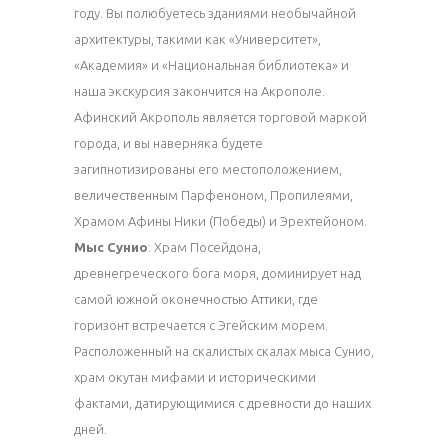
году. Вы полюбуетесь зданиями необычайной
архитектуры, такими как «Университет»,
«Академия» и «Национальная библиотека» и
наша экскурсия закончится на Акрополе.
Афинский Акрополь является торговой маркой
города, и вы наверняка будете
загипнотизированы его местоположением,
величественным Парфеноном, Пропилеями,
Храмом Афины Ники (Победы) и Эрехтейоном.
Мыс Сунио
: Храм Посейдона,
древнегреческого бога моря, доминирует над
самой южной оконечностью Аттики, где
горизонт встречается с Эгейским морем.
Расположенный на скалистых скалах мыса Сунио,
храм окутан мифами и историческими
фактами, датирующимися с древности до наших
дней.