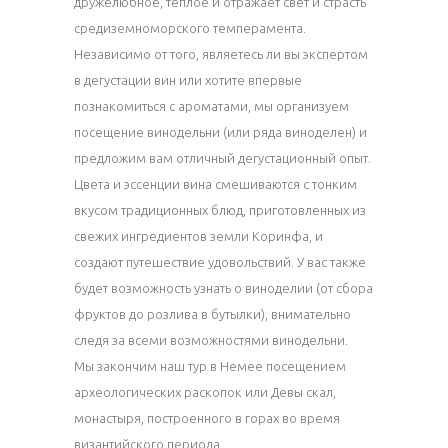
дружелюбное, теплое и отражает свет и страсть
средиземноморского темперамента.
Независимо от того, являетесь ли вы экспертом
в дегустации вин или хотите впервые
познакомиться с ароматами, мы организуем
посещение винодельни (или ряда виноделен) и
предложим вам отличный дегустационный опыт.
Цвета и эссенции вина смешиваются с тонким
вкусом традиционных блюд, приготовленных из
свежих ингредиентов земли Коринфа, и
создают путешествие удовольствий. У вас также
будет возможность узнать о виноделии (от сбора
фруктов до розлива в бутылки), внимательно
следя за всеми возможностями винодельни.
Мы закончим наш тур в Немее посещением
археологических раскопок или Девы скал,
монастыря, построенного в горах во время
византийского периода.