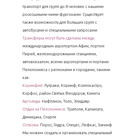
транспорт для групп до 8 человек с нашими
роскошными мини-фургонами. Существует
также возможность для больших групп с
автобусами и специальными запросами.
Трансферы могут быть сделаны между
:
международным аэропортом Афин, портом
Пирей, железнодорожными станциями,
автовокзалом, всеми аэропортами и портами
Пелопоннеса с регионами и городами, такими
как:
Коринфия
: Лутраки, Коринф, Ксилокастро,
Корфос, район Святых Феодоров, Кинета
Арголида
: Нафплион, Толо, Эпидавр
Отдых на Пелопоннесе
: Триполи, Каламата,
Димицана, Спарти
Острова
: Порос, Гидра, Спецес, Лефкас, Закинф
Мы можем создать и организовать специальный