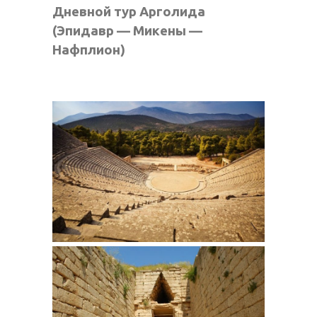
Дневной тур Арголида
(Эпидавр — Микены —
Нафплион)