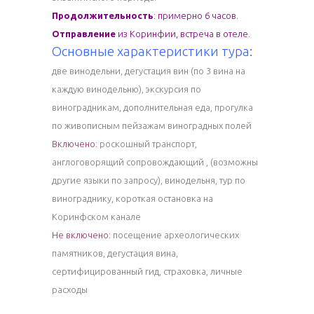
Продолжительность
: примерно 6 часов.
Отправление
из Коринфии, встреча в отеле.
Основные характеристики тура:
две винодельни, дегустация вин (по 3 вина на
каждую винодельню), экскурсия по
виноградникам, дополнительная еда, прогулка
по живописным пейзажам виноградных полей
Включено:
роскошный транспорт,
англоговорящий сопровождающий , (возможны
другие языки по запросу), винодельня, тур по
винограднику, короткая остановка на
Коринфском канале
Не включено:
посещение археологических
памятников, дегустация вина,
сертифицированный гид, страховка, личные
расходы