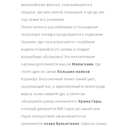
византийские фрески, сохранившиеся в
пещере, где жил святой отшельник и где до сих
пор лежит его реликвия.
После полного расслабления от посещения
монастыря поездка продолжается к подножию
Герании, где гора встречается с голубыми
водами Коринфского залива и создает
волшебную обстановку! Эта мечтательная
картина дополняется мысом
Мелагкави
, где
стоит один из самых
больших маяков
Коринфа. Бесконечный темно-синий цвет,
окружающий вас, и единственный в своем роде
вид на скалы захватят дух, а затем вы
обнаружите руины знаменитого
Храма Геры,
который датируется 800 годом до нашей эры.
Наше путешествие заканчивается на
знаменитом
озере Вульягмени
. Одна из самых