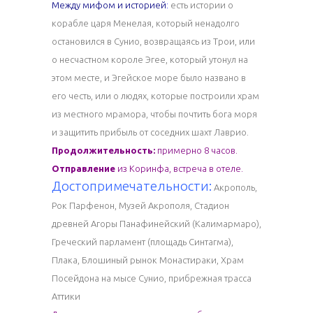
Между мифом и историей
:
есть истории о
корабле царя Менелая, который ненадолго
остановился в Сунио, возвращаясь из Трои, или
о несчастном короле Эгее, который утонул на
этом месте, и Эгейское море было названо в
его честь, или о людях, которые построили храм
из местного мрамора, чтобы почтить бога моря
и защитить прибыль от соседних шахт Лаврио.
Продолжительность:
примерно 8 часов.
Отправление
из Коринфа, встреча в отеле.
Достопримечательности:
Акрополь,
Рок Парфенон, Музей Акрополя, Стадион
древней Агоры Панафинейский (Калимармаро),
Греческий парламент (площадь Синтагма),
Плака, Блошиный рынок Монастираки, Храм
Посейдона на мысе Сунио, прибрежная трасса
Аттики