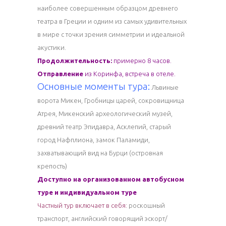
наиболее совершенным образцом древнего
театра в Греции и одним из самых удивительных
в мире с точки зрения симметрии и идеальной
акустики.
Продолжительность:
примерно 8 часов.
Отправление
из Коринфа, встреча в отеле.
Основные моменты тура:
Львиные
ворота Микен, Гробницы царей, сокровищница
Атрея, Микенский археологический музей,
древний театр Эпидавра, Асклепий, старый
город Нафплиона, замок Паламиди,
захватывающий вид на Бурци (островная
крепость)
Доступно на организованном автобусном
туре и индивидуальном туре
Частный тур включает в себя:
роскошный
транспорт, английский говорящий эскорт/