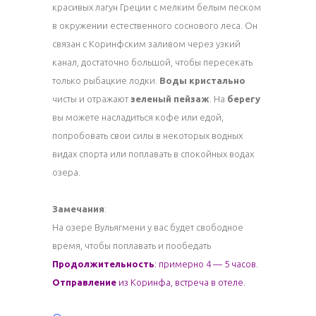
красивых лагун Греции с мелким белым песком
в окружении естественного соснового леса. Он
связан с Коринфским заливом через узкий
канал, достаточно большой, чтобы пересекать
только рыбацкие лодки.
Воды кристально
чисты и отражают
зеленый пейзаж
. На
берегу
вы можете насладиться кофе или едой,
попробовать свои силы в некоторых водных
видах спорта или поплавать в спокойных водах
озера.
Замечания
:
На озере Вульягмени у вас будет свободное
время, чтобы поплавать и пообедать
Продолжительность
: примерно 4 — 5 часов.
Отправление
из Коринфа, встреча в отеле.