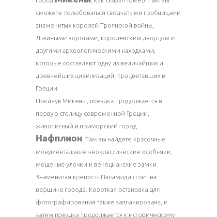
город
, как сказал Гомер. Там вы
сможете полюбоваться сводчатыми гробницами
знаменитых королей Троянской войны,
Львиными воротами, королевским дворцом и
другими археологическими находками,
которые составляют одну из величайших и
древнейших цивилизаций, процветавших в
Греции.
Покинув Микены, поездка продолжается в
первую столицу современной Греции,
живописный и приморский город
Нафплион
. Там вы найдете красочные
монументальные неоклассические особняки,
мощеные улочки и венецианские замки.
Знаменитая крепость Паламиди стоит на
вершине города. Короткая остановка для
фотографирования также запланирована, и
затем поездка продолжается к историческому