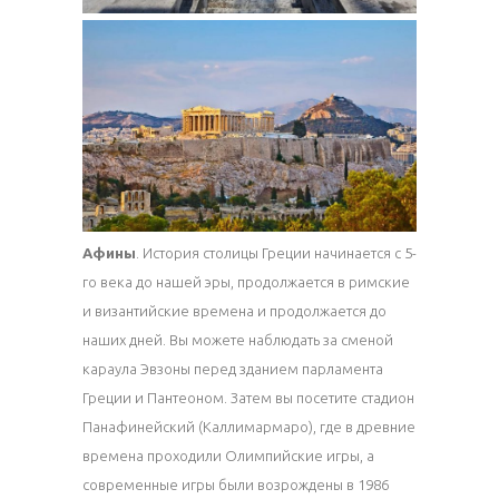
Афины
. История столицы Греции начинается с 5-
го века до нашей эры, продолжается в римские
и византийские времена и продолжается до
наших дней. Вы можете наблюдать за сменой
караула Эвзоны перед зданием парламента
Греции и Пантеоном. Затем вы посетите стадион
Панафинейский (Каллимармаро), где в древние
времена проходили Олимпийские игры, а
современные игры были возрождены в 1986