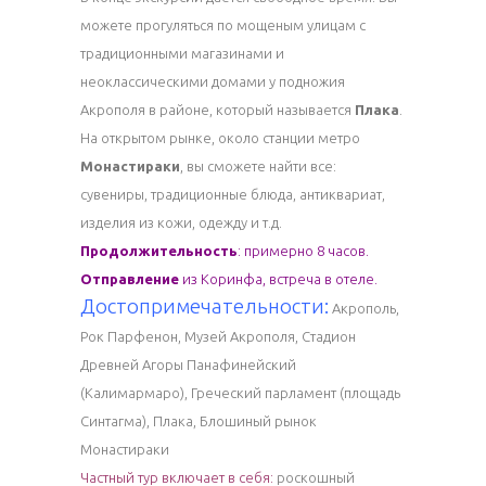
можете прогуляться по мощеным улицам с
традиционными магазинами и
неоклассическими домами у подножия
Акрополя в районе, который называется
Плака
.
На открытом рынке, около станции метро
Монастираки
, вы сможете найти все:
сувениры, традиционные блюда, антиквариат,
изделия из кожи, одежду и т.д.
Продолжительность
:
примерно 8 часов.
Отправление
из Коринфа, встреча в отеле.
Достопримечательности:
Акрополь,
Рок Парфенон, Музей Акрополя, Стадион
Древней Агоры Панафинейский
(Калимармаро), Греческий парламент (площадь
Синтагма), Плака, Блошиный рынок
Монастираки
Частный тур включает в себя:
роскошный