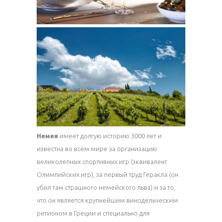
Немея
имеет долгую историю 3000 лет и
известна во всем мире за организацию
великолепных спортивных игр (эквивалент
Олимпийских игр), за первый труд Геракла (он
убил там страшного немейского льва) и за то,
что он является крупнейшим винодельческим
регионом в Греции и специально для