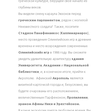
греческой культуре, берущей свое начало из
глубины веков.
Вы видели смену караула Эвзонов перед
греческим парламентом
, рядом с могилой
Неизвестного солдата? Также, посетите
Стадион Панафинаикос
(
Каллимармарос
),
место проведения Олимпийских игр в древние
времена и место возрождения современных
Олимпийскийх игр
в 1986 году. Вы сможете
увидеть удивительную архитектуру
здания
Университета
,
Академии
и
Национальной
библиотеки
, и, в конечном итоге, прийти к
Акрополю. Афинский
Акрополь
является
визитной карточкой города и, безусловно, вы
будете очарованы его расположением,
величественным Парфеноном,
Пропилеями
,
храмом Афины Ники и Эрехтейоном.
В конце экскурсии дается свободное время. Вы